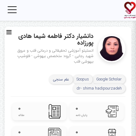
Toggle
igation
دانشیار دکتر فاطمه شیما هادی
پورزاده
انستیتو آموزشی تحقیقاتی و درمانی قلب و عروق
شهید رجایی - گروه: متخصص بیهوشی - فلوشیپ
بیهوشی قلب
Google Scholar
Scopus
علم سنجی
dr- shima hadipourzadeh
۰
۰
پایان نامه
مقاله
۰
۰